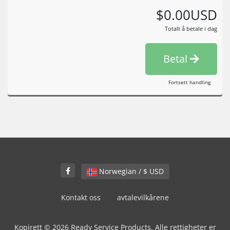
$0.00USD
Totalt å betale i dag
Betal
Fortsett handling
Norwegian / $ USD
Kontakt oss
avtalevilkårene
Kopirett © 2026 Ready Service Products. Alle rettigheter er