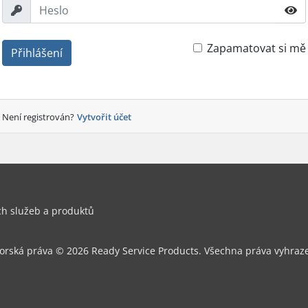
Zapamatovat si mě
Přihlášení
Není registrován?
Vytvořit účet
h služeb a produktů
orská práva © 2026 Ready Service Products. Všechna práva vyhraz